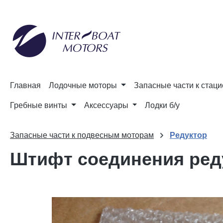
и к поиску
Перейти к основной навигации
Главная
Лодочные моторы
Запасные части к стац
Гребные винты
Аксессуары
Лодки б/у
Запасные части к подвесным моторам
Редуктор
Штифт соединения реду
Пропустить галерею изображений