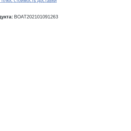
 плюс стоимость доставки
дукта:
BOAT202101091263