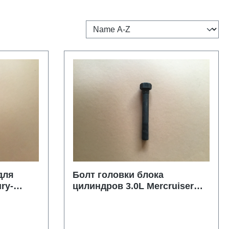
для
Болт головки блока
ry-
цилиндров 3.0L Mercruiser
71920
34510 Volvo Penta 3857900
10501