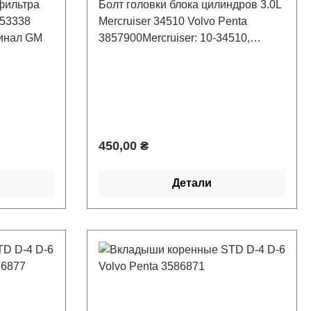
фильтра
Болт головки блока цилиндров 3.0L
 53338
Mercruiser 34510 Volvo Penta
гинал GM
3857900Mercruiser: 10-34510,
34510, FI1100609;Volvo:
3857900; OMC/Johnson/Evinrude:
0914335, 3857900
Обычная цена:
450,00 ₴
Детали