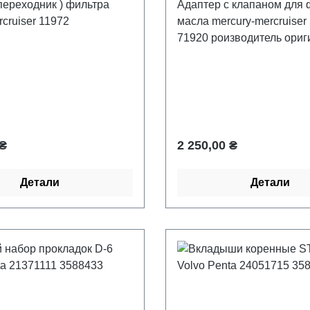
переходник ) фильтра
Адаптер с клапаном для 
cruiser 11972
масла mercury-mercruiser
71920 роизводитель ори
цена:
Обычная цена:
 ₴
2 250,00 ₴
Детали
Детали