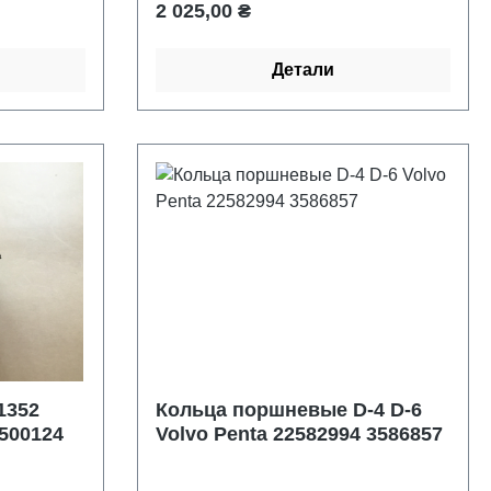
Обычная цена:
2 025,00 ₴
Детали
1352
Кольца поршневые D-4 D-6
 500124
Volvo Penta 22582994 3586857