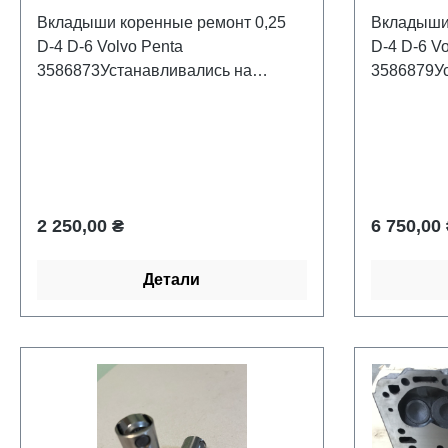
Вкладыши коренные ремонт 0,25
Вкладыши 
D-4 D-6 Volvo Penta
D-4 D-6 Vo
3586873Устанавливались на
3586879Ус
стационарных дизельных лодочных
стациона
моторах : Volvo Penta D-4 D-6
моторах : 
.Производитель Recmar.
6.Произво
Обычная цена:
Обычная 
2 250,00 ₴
6 750,00
Детали