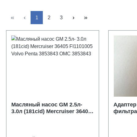
Страница
Страница
Страница
1
2
3
Mасляный насос GM 2.5л-
Адаптер 
3.0л (181cid) Mercruiser 36405
фильтра
FI1101005 Volvo Penta 3853843
11972
OMC 3853843