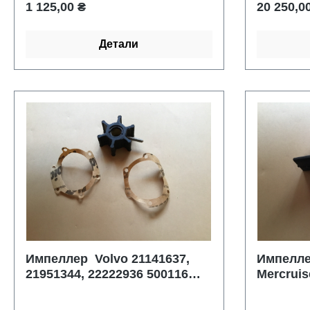
Обычная цена:
Обычная 
1 125,00 ₴
20 250,0
на 8 болт
состояни
Детали
Импеллер Volvo 21141637,
Импелле
21951344, 22222936 500116
Mercruis
3593656 3593659
43026Q02
0769632 