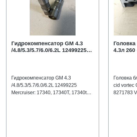
Гидрокомпенсатор GM 4.3
Головка
/4.8/5.3/5.7/6.0/6.2L 12499225
4.3л 260 
Mercruiser 17340T1 811844
GM12557
Volvo 3855811 856397
8271783 
Гидрокомпенсатор GM 4.3
Головка б
/4.8/5.3/5.7/6.0/6.2L 12499225
cid vortec GM12557113 Mercruiser
Mercruiser: 17340, 17340T, 17340t1,
8271783 V
811844, 811844T;Volvo: 3855811,
опрессова
856397; Bombardier: 3855811Новый
,шлифован
оригинальный продукт
прирезанн
сальники 
.Устанавл
крепление