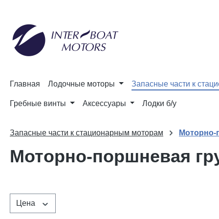
и к поиску
Перейти к основной навигации
Главная
Лодочные моторы
Запасные части к стац
Гребные винты
Аксессуары
Лодки б/у
Запасные части к стационарным моторам
Моторно-
Моторно-поршневая гр
Цена