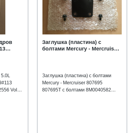
ндров
Заглушка (пластина) с
13
болтами Mercury - Mercruiser
6
807695 807695T
 5.0L
Заглушка (пластина) с болтами
9#113
Mercury - Mercruiser 807695
807695T с болтами 8M0040582
-4501 в
(2шт) и 98261 (2шт) . Новая
я.На 8
оригинальная без заводской
ого
упаковки .