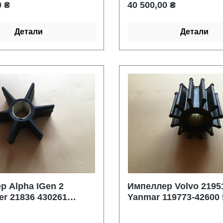
цена:
Обычная цена:
0 ₴
40 500,00 ₴
ов.Б/у в отличном
и
Детали
Детали
р Alpha IGen 2
Импеллер Volvo 2195
er 21836 430261
Yanmar 119773-42600
 Johnson /Evinrude
0775467 500301