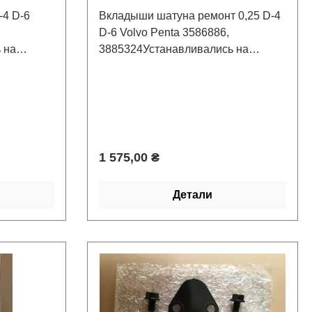
4 D-6
Вкладыши шатуна ремонт 0,25 D-4
D-6 Volvo Penta 3586886,
 на
3885324Устанавливались на
 лодочных
стационарных дизельных лодочных
, D-
моторах : Volvo Penta D-4, D-
6.Производитель Recmar.
Обычная цена:
1 575,00 ₴
Детали