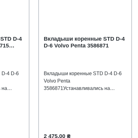
STD D-4
Вкладыши коренные STD D-4
1715
D-6 Volvo Penta 3586871
D-4 D-6
Вкладыши коренные STD D-4 D-6
Volvo Penta
 на
3586871Устанавливались на
 лодочных
стационарных дизельных лодочных
, D-
моторах : Volvo Penta D-4, D-
6.Производитель Recmar.
Обычная цена:
2 475,00 ₴