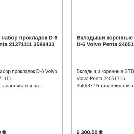
 набор прокладок D-6
Вкладыши коренные 
nta 21371111 3588433
D-6 Volvo Penta 2405
3586877
абор прокладок D-6 Volvo
Вкладыши коренные STD 
71111
Volvo Penta 24051715
станавливался на
3586877Устанавливались
рных дизельных лодочных
стационарных дизельных
Volvo Penta D-
моторах : Volvo Penta D-4
дитель Recmar.
6.Производитель Recmar.
цена:
Обычная цена:
0 ₴
6 300,00 ₴