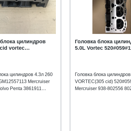
 блока цилиндров
Головка блока цили
cid vortec
5.0L Vortec 520#059#1
113 Mercruiser
Mercruiser 938-802556 80255
Volvo Penta 3861911
Volvo Penta 3857663
лока цилиндров 4.3л 260
Головка блока цилиндров
VORTEC(305 cid) 520#05
olvo Penta 3861911
Mercruiser 938-802556 802556 Volvo
на на герметичность
Penta 3857663 Sierra #18
ная ,клапана и седла
упаковке, не оригинальна
ы на станке , новые
болтов крепления впускн
клапанов
коллектора.
ивалась на моторах с
м впускного коллектора