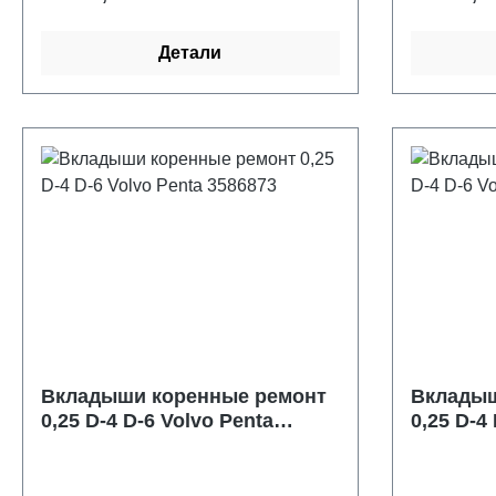
250 I/L6 1967-1969 - 2048022 THRU
2770031 165 GM 250 I/L6 1970-1978
Детали
- 2770032 THRU 5178958 165 GM
250 I/L6 1979-1981 - 5178959 AND
UP 200 GM 292 I/L6 1969 - 2453769
THRU 2712072 3.0L TKS Plus -
1G404114 & Up
Вкладыши коренные ремонт
Вкладыш
0,25 D-4 D-6 Volvo Penta
0,25 D-4
3586873
3586879