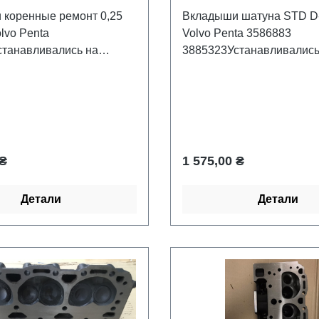
коренные ремонт 0,25
Вкладыши шатуна STD D-
lvo Penta
Volvo Penta 3586883
танавливались на
3885323Устанавливались
рных дизельных лодочных
стационарных дизельных
Volvo Penta D-4, D-
моторах : Volvo Penta D-4
дитель Recmar.
6.Производитель Recmar.
цена:
Обычная цена:
 ₴
1 575,00 ₴
Детали
Детали