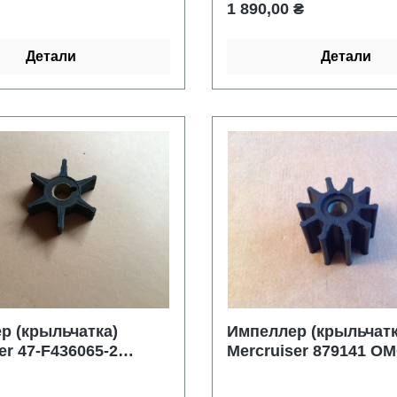
цена:
Обычная цена:
1 890,00 ₴
Детали
Детали
р (крыльчатка)
Импеллер (крыльчатк
er 47-F436065-2
Mercruiser 879141 O
F436065-2 500334
Johnson/Evinrude 07