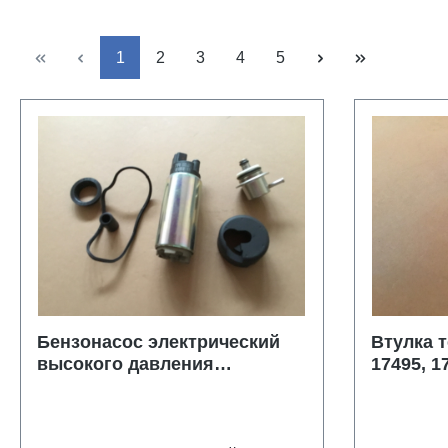
Страница
Страница
Страница
Страница
Страница
1
2
3
4
5
Бензонасос электрический
Втулка т
высокого давления
17495, 1
Mercruiser 866169T01
805532, 
866169A01(колба)