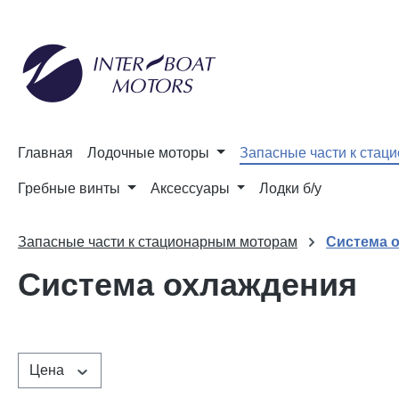
и к поиску
Перейти к основной навигации
Главная
Лодочные моторы
Запасные части к стац
Гребные винты
Аксессуары
Лодки б/у
Запасные части к стационарным моторам
Система 
Система охлаждения
Цена