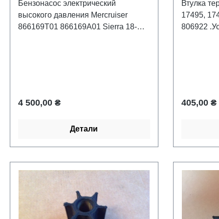
Бензонасос электрический
Втулка те
высокого давления Mercruiser
17495, 17
866169T01 866169A01 Sierra 18-
806922 .У
8864. Устанавливался на
термостат
стационарных моторах V8 в модуле
моторах .
охлаждения (колба) Gen 3. Идет в
комплекте с уплотнениями и
регулятором давления 892681.
Recmar
Обычная цена:
Обычная 
4 500,00 ₴
405,00 ₴
Детали