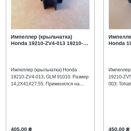
Импеллер (крыльчатка)
Импелле
Honda 19210-ZV4-013 19210-
Honda 19
ZV4-651
HZV5192
Импеллер (крыльчатка) Honda
Импеллер 
19210-ZV4-013, GLM 91010. Размер
19210-ZV5-003 Honda:
14,2Х41Х27,55. Применялся на
003; Tohatsu: HZV519210003
четырехтактных 2-х цилиндровых
моторах 9,9 - 15 л.с. Honda: 19210-
ZV4-013, 19210-ZV4-651 Sierra: 18-
3246, 18-3247;
Обычная цена:
Обычная 
405,00 ₴
450,00 ₴