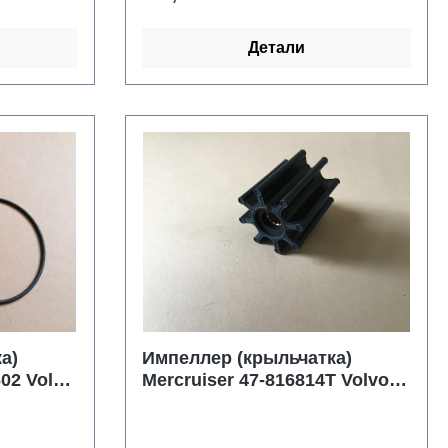
Детали
а)
Импеллер (крыльчатка)
602 Volvo
Mercruiser 47-816814T Volvo
0114
3593573 3819486 Jabsco
17018-0001