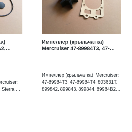
1, 920-
6mm
а)
Импеллер (крыльчатка)
A2,
Mercruiser 47-89984T3, 47-
59GT
89984T4
OMC/Johnson/Evinrude
0508383 CEF 500313
Импеллер (крыльчатка) Mercruiser:
47-89984T3, 47-89984T4, 803631T,
:
899842, 899843, 899844, 89984B2,
18-3016-1 CEF: 500159GT
89984B3, 89984T4;
OMC/Johnson/Evinrude: 0508383,
0775460; CEF: 500313 Sierra: 18-
3017 производство Италия