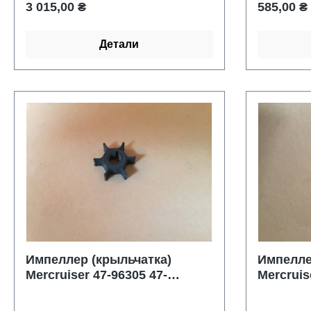
Обычная цена:
Обычная 
3 015,00 ₴
585,00 ₴
Детали
Импеллер (крыльчатка)
Импелле
Mercruiser 47-96305 47-
Mercruis
96305M Yamaha 6E0-
44352 OMC/Johnson/Evinrude: