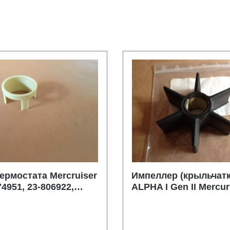
ермостата Mercruiser
Импеллер (крыльчатк
74951, 23-806922,
ALPHA I Gen II Mercur
806922
Mercruiser 47-43026Q
430261 25-21836