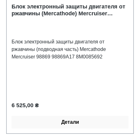
300 VERADO (4-STROKE)(6 CYL.) - 1B517434
Блок электронный защиты двигателя от
THRU
ржавчины (Mercathode) Mercruiser
98869 98869A17 8M0085692
Блок электронный защиты двигателя от
ржавчины (подводная часть) Mercathode
Mercruiser 98869 98869A17 8M0085692
Обычная цена:
6 525,00 ₴
Детали