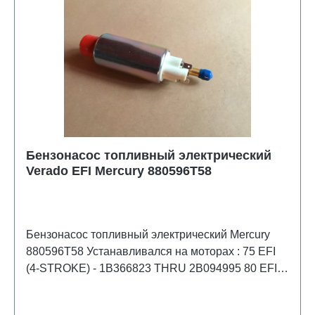
Бензонасос топливный электрический
Verado EFI Mercury 880596T58
Бензонасос топливный электрический Mercury
880596T58 Устанавливался на моторах : 75 EFI
(4-STROKE) - 1B366823 THRU 2B094995 80 EFI
(4-STROKE) - 0P459572 THRU 2B094995 80 EFI
(4-STROKE) - 1B366823 THRU 2B094995 90 EFI