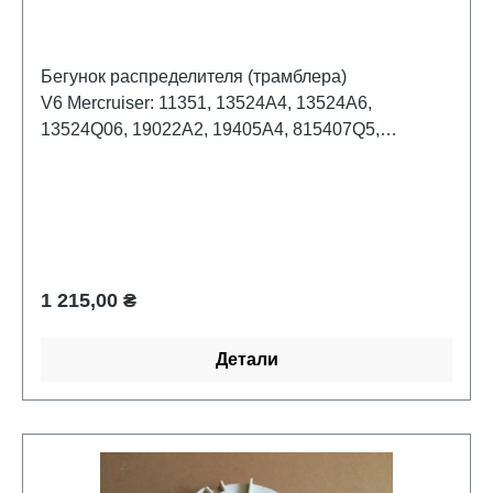
815407Q5 90576A4 OMC 0503026 0503211
0775437
Бегунок распределителя (трамблера)
V6 Mercruiser: 11351, 13524A4, 13524A6,
13524Q06, 19022A2, 19405A4, 815407Q5,
90576A4 Bombardier: 0503026, 0503211,
0775437OMC : 0503026, 0503211, 0775437
Обычная цена:
1 215,00 ₴
Детали