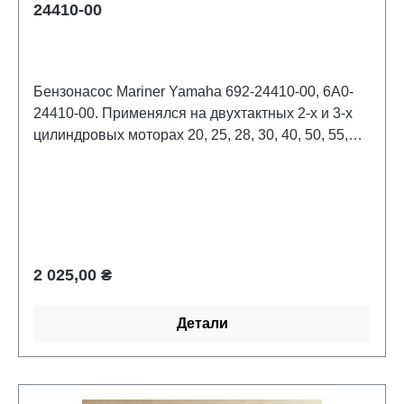
24410-00
Бензонасос Mariner Yamaha 692-24410-00, 6A0-
24410-00. Применялся на двухтактных 2-х и 3-х
цилиндровых моторах 20, 25, 28, 30, 40, 50, 55,
60, 70,75, 80, 90 ps. Mercruiser: 43113M, 43113T,
81328M, 84139M, 84651M, 93045M, 94799M;
Suzuki: 15100-94311; Sierra: 18-7334; Yamaha:
692-24410-00-00, 692-24410-0000, 6A0-24410-00,
6A0-24410-03, 6A0-24410-04, 6A0-24410-05, 6A0-
24410-05-00
Обычная цена:
2 025,00 ₴
Детали