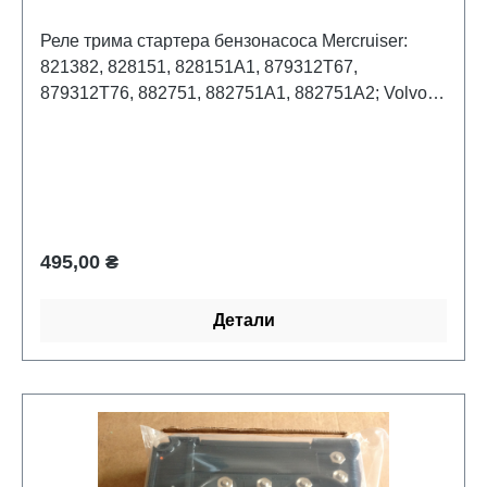
Реле трима стартера бензонасоса Mercruiser:
821382, 828151, 828151A1, 879312T67,
879312T76, 882751, 882751A1, 882751A2; Volvo:
3854138, 38541389; Bombardier: 0987625,
3854138 Sierra: 18-5849
Обычная цена:
495,00 ₴
Детали