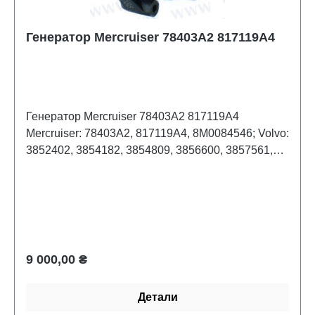
Генератор Mercruiser 78403A2 817119A4
Генератор Mercruiser 78403A2 817119A4
Mercruiser: 78403A2, 817119A4, 8M0084546; Volvo:
3852402, 3854182, 3854809, 3856600, 3857561,
3860171, 3860173, 3860769;
OMC/Johnson/Evinrude: 0988247, 3854182,
3857561, 3860171, 3860769; Sierra: 18-5957, 18-
5966, 18-6261
Обычная цена:
9 000,00 ₴
Детали