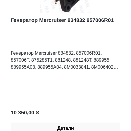
Генератор Mercruiser 834832 857006R01
Генератор Mercruiser 834832, 857006R01,
857006T, 875285T1, 881248, 881248T, 889955,
889955A03, 889955A04, 8M0033841, 8M0064021,
8M8023423; Sierra: 18-6454, 18-6844
Обычная цена:
10 350,00 ₴
Детали