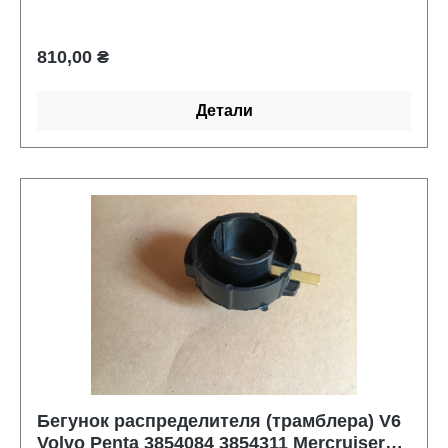
Обычная цена:
810,00 ₴
Детали
Бегунок распределителя (трамблера) V6
Volvo Penta 3854084 3854311 Mercruiser