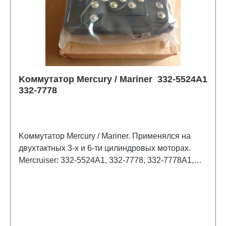
Kоммутатор Mercury / Mariner 332-5524A1
332-7778
Kоммутатор Mercury / Mariner. Применялся на
двухтактных 3-х и 6-ти цилиндровых моторах.
Mercruiser: 332-5524A1, 332-7778, 332-7778A1,
332-7778A10, 332-7778A12, 332-7778A14, 332-
7778A3, 332-7778A5, 332-7778A6, 332-7778A9,
416-778A1, 5524A2, 7778A2, 7778A4, 7778A6,
7778A7, 7778A8, 7778A9, F7778A9;
OMC/Johnson/Evinrude: 0509418; Sierra: 18-5775