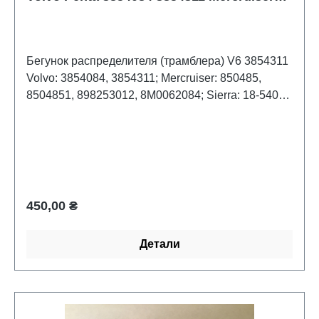
850485 8504851
Бегунок распределителя (трамблера) V6 3854311
Volvo: 3854084, 3854311; Mercruiser: 850485,
8504851, 898253012, 8M0062084; Sierra: 18-5408
Обычная цена:
450,00 ₴
Детали