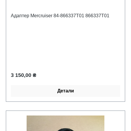
Адаптер Mercruiser 84-866337T01 866337T01
Обычная цена:
3 150,00 ₴
Детали