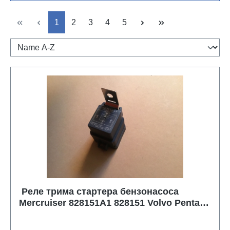
Страница
Страница
Страница
Страница
Страница
1
2
3
4
5
Реле трима стартера бензонасоса
Mercruiser 828151A1 828151 Volvo Penta
3854138