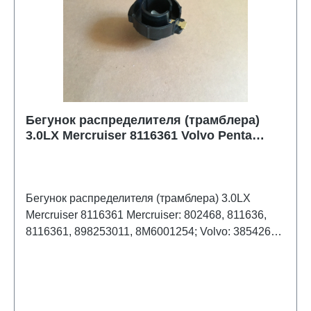
Бегунок распределителя (трамблера)
3.0LX Mercruiser 8116361 Volvo Penta
3854261 Johnson/Evinrude 0986651
Бегунок распределителя (трамблера) 3.0LX
Mercruiser 8116361 Mercruiser: 802468, 811636,
8116361, 898253011, 8M6001254; Volvo: 3854261;
OMC/Johnson/Evinrude: 0986651, 3854261; Sierra:
18-5406