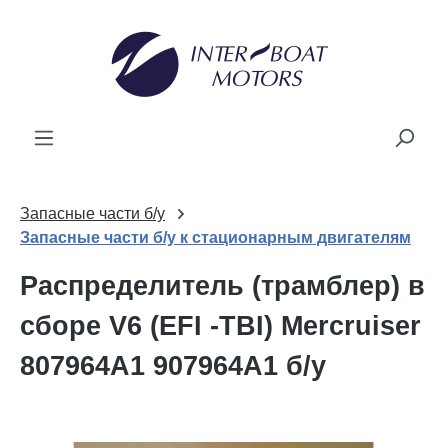
ному содержанию
Запасные части б/у
Запасные части б/у к стационарным двигателям
Распределитель (трамблер) в
сборе V6 (EFI -TBI) Mercruiser
807964A1 907964A1 б/у