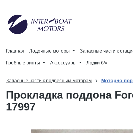
и к поиску
Перейти к основной навигации
Главная
Лодочные моторы
Запасные части к стац
Гребные винты
Аксессуары
Лодки б/у
Запасные части к подвесным моторам
Моторно-пор
Прокладка поддона Ford
17997
Пропустить галерею изображений