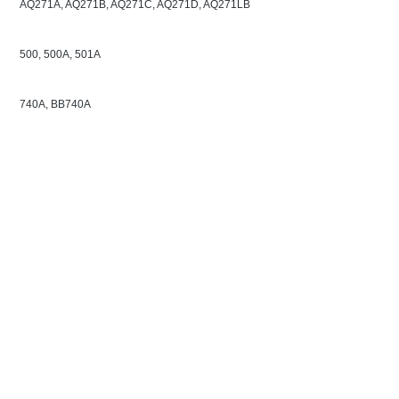
AQ271A, AQ271B, AQ271C, AQ271D, AQ271LB
500, 500A, 501A
740A, BB740A