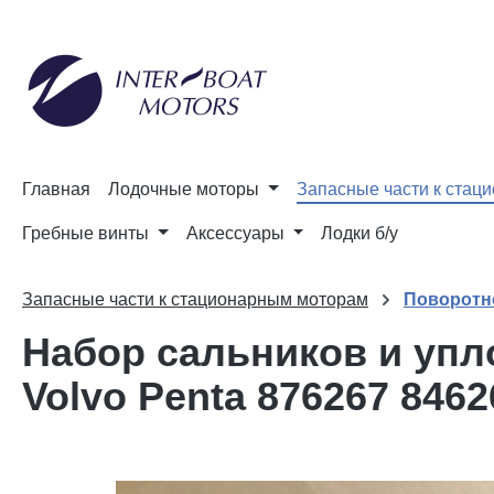
и к поиску
Перейти к основной навигации
Главная
Лодочные моторы
Запасные части к стац
Гребные винты
Аксессуары
Лодки б/у
Запасные части к стационарным моторам
Поворотн
Набор сальников и упл
Volvo Penta 876267 8462
Пропустить галерею изображений