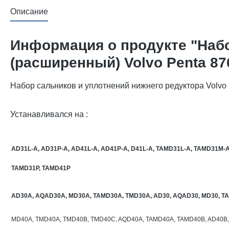
Описание
Информация о продукте "Набо
(расширенный) Volvo Penta 87
Набор сальников и уплотнений нижнего редуктора Volvo
Устанавливался на :
AD31L-A, AD31P-A, AD41L-A, AD41P-A, D41L-A, TAMD31L-A, TAMD31M-
TAMD31P, TAMD41P
AD30A, AQAD30A, MD30A, TAMD30A, TMD30A, AD30, AQAD30, MD30, T
MD40A, TMD40A, TMD40B, TMD40C, AQD40A, TAMD40A, TAMD40B, AD40B