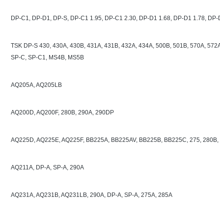
DP-C1, DP-D1, DP-S, DP-C1 1.95, DP-C1 2.30, DP-D1 1.68, DP-D1 1.78, DP-D
TSK DP-S
430, 430A, 430B, 431A, 431B, 432A, 434A, 500B, 501B, 570A, 572
SP-C, SP-C1, MS4B, MS5B
AQ205A, AQ205LB
AQ200D, AQ200F, 280B, 290A, 290DP
AQ225D, AQ225E, AQ225F, BB225A, BB225AV, BB225B, BB225C, 275, 280B,
AQ211A, DP-A, SP-A, 290A
AQ231A, AQ231B, AQ231LB, 290A, DP-A, SP-A, 275A, 285A