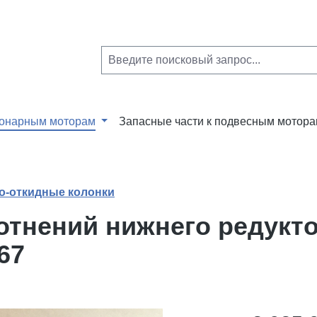
ионарным моторам
Запасные части к подвесным мотор
о-откидные колонки
отнений нижнего редукт
67