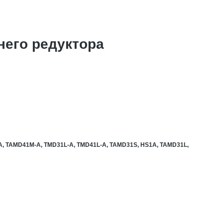
него редуктора
A, TAMD41M-A, TMD31L-A, TMD41L-A, TAMD31S, HS1A, TAMD31L,