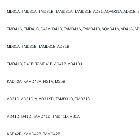
MD31A, TMD31A, TMD31B, TAMD31A, TAMD31B, AD31, AQAD31A, AD31B, 290
TMD41A, TMD41B, D41A, D41B, TAMD41A, TAMD41B, AQAD41A, AD41A, AD41B
MD31A, TMD31B, TAMD31B, AD31B
TMD41B, D41B, TAMD41B, AD41B, AD41BJ
KAD42A, KAMD42A, HS1A, MS5B
AD31D, AD31D-A, AD31XD, TAMD31D, TMD31D
AD41D, D41D, TAMD41D, TMD41D, HS1A
KAD42B, KAMD42B, TAMD42B