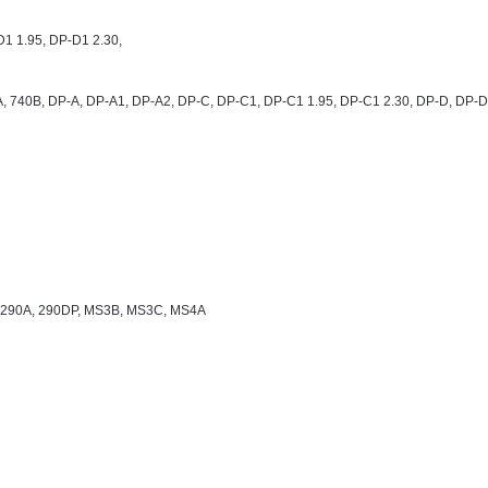
1 1.95, DP-D1 2.30,
A, 740B, DP-A, DP-A1, DP-A2, DP-C, DP-C1, DP-C1 1.95, DP-C1 2.30, DP-D, DP-D
 290A, 290DP, MS3B, MS3C, MS4A