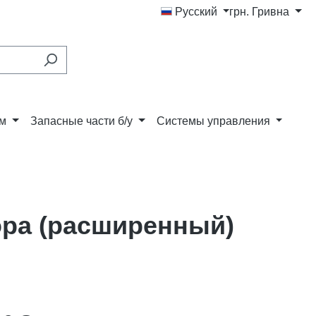
Русский
грн.
Гривна
ам
Запасные части б/у
Системы управления
ора (расширенный)