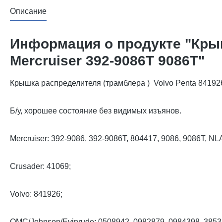
Описание
Информация о продукте "Крыш
Mercruiser 392-9086T 9086T"
Крышка распределителя (трамблера ) Volvo Penta 841926
Б/у, хорошее состояние без видимых изъянов.
Mercruiser: 392-9086, 392-9086T, 804417, 9086, 9086T, NL
Crusader: 41069;
Volvo: 841926;
OMC/Johnson/Evinrude: 0508942, 0982879, 0984398, 385