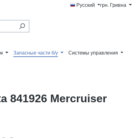
Русский
грн.
Гривна
ам
Запасные части б/у
Системы управления
a 841926 Mercruiser