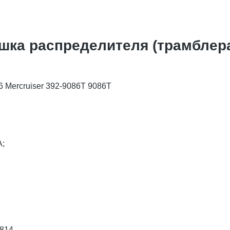
ка распределителя (трамблера 
 Mercruiser 392-9086T 9086T
A;
3814