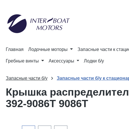
и к поиску
Перейти к основной навигации
Главная
Лодочные моторы
Запасные части к стац
Гребные винты
Аксессуары
Лодки б/у
Запасные части б/у
Запасные части б/у к стацион
Крышка распределителя 
392-9086T 9086T
Пропустить галерею изображений