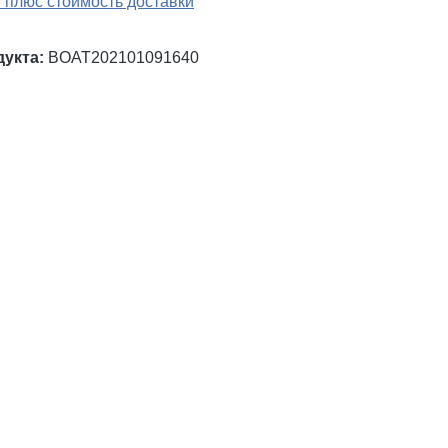
 плюс стоимость доставки
дукта:
BOAT202101091640