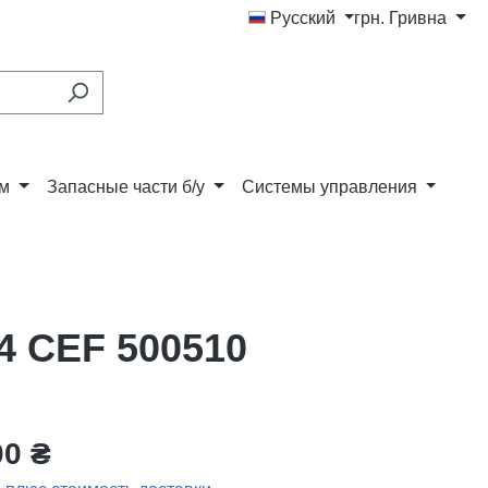
Русский
грн.
Гривна
ам
Запасные части б/у
Системы управления
94 CEF 500510
00 ₴