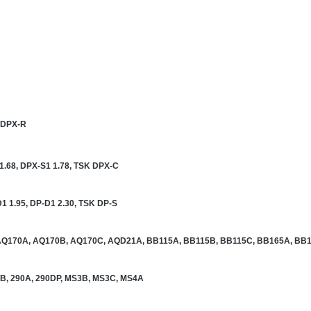
K DPX-R
 1.68, DPX-S1 1.78, TSK DPX-C
D1 1.95, DP-D1 2.30, TSK DP-S
AQ170A, AQ170B, AQ170C, AQD21A, BB115A, BB115B, BB115C, BB165A, BB
B, 290A, 290DP, MS3B, MS3C, MS4A