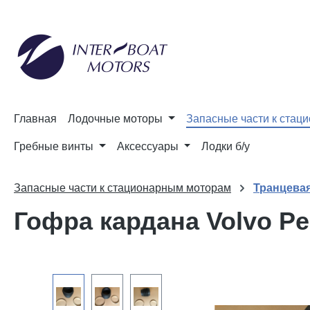
и к поиску
Перейти к основной навигации
Главная
Лодочные моторы
Запасные части к стац
Гребные винты
Аксессуары
Лодки б/у
Запасные части к стационарным моторам
Транцевая
Гофра кардана Volvo Pe
Пропустить галерею изображений