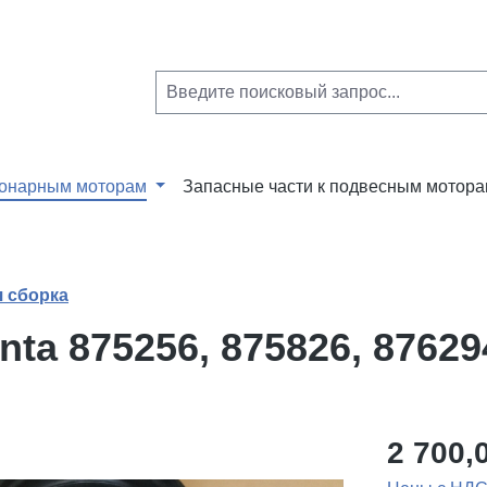
ионарным моторам
Запасные части к подвесным мотор
 сборка
nta 875256, 875826, 8762
2 700,