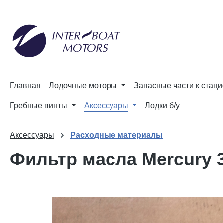
и к поиску
Перейти к основной навигации
Главная
Лодочные моторы
Запасные части к стац
Гребные винты
Аксессуары
Лодки б/у
Аксессуары
Расходные материалы
Фильтр масла Mercury 
Пропустить галерею изображений