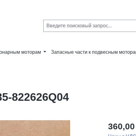
ионарным моторам
Запасные части к подвесным мотор
35-822626Q04
360,00