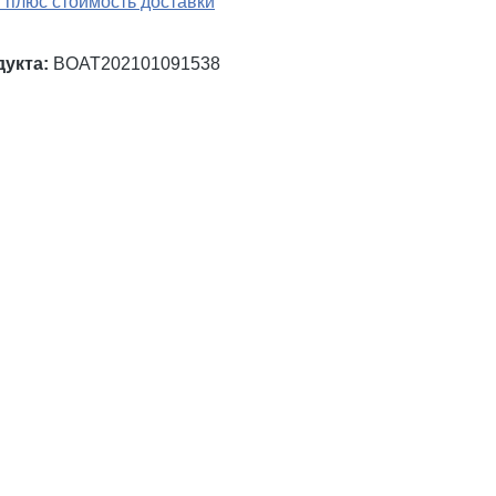
 плюс стоимость доставки
дукта:
BOAT202101091538