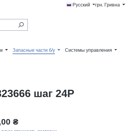
Русский
грн.
Гривна
ам
Запасные части б/у
Системы управления
823666 шаг 24P
,00 ₴