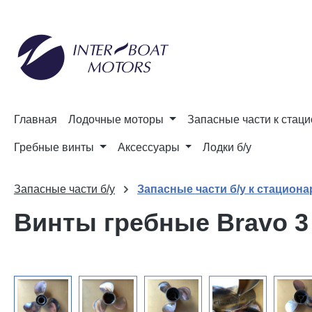
и к поиску
Перейти к основной навигации
Главная
Лодочные моторы
Запасные части к стац
Гребные винты
Аксессуары
Лодки б/у
Запасные части б/у
Запасные части б/у к стацион
Винты гребные Bravo 3 
Пропустить галерею изображений