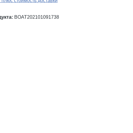
 плюс стоимость доставки
дукта:
BOAT202101091738