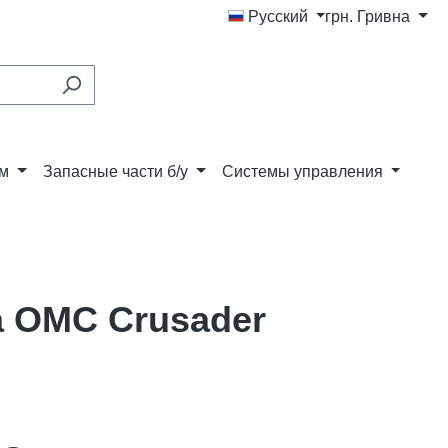
Русский
грн.
Гривна
ам
Запасные части б/у
Системы управления
a OMC Crusader