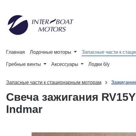
и к поиску
Перейти к основной навигации
Главная
Лодочные моторы
Запасные части к стац
Гребные винты
Аксессуары
Лодки б/у
Запасные части к стационарным моторам
Зажигание
Свеча зажигания RV15YC
Indmar
Пропустить галерею изображений