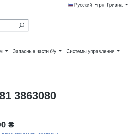
Русский
грн.
Гривна
ам
Запасные части б/у
Системы управления
81 3863080
00 ₴