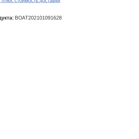
 плюс стоимость доставки
дукта:
BOAT202101091628