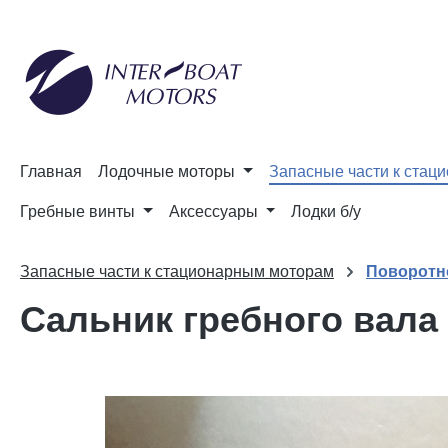
и к поиску
Перейти к основной навигации
Главная
Лодочные моторы
Запасные части к стац
Гребные винты
Аксессуары
Лодки б/у
Запасные части к стационарным моторам
Поворотн
Сальник гребного вала 
Пропустить галерею изображений