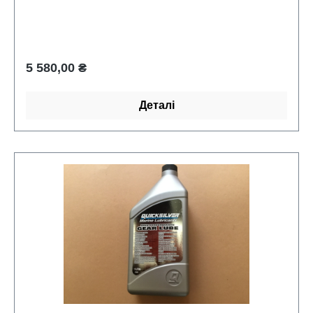
Звичайна ціна:
5 580,00 ₴
Деталі