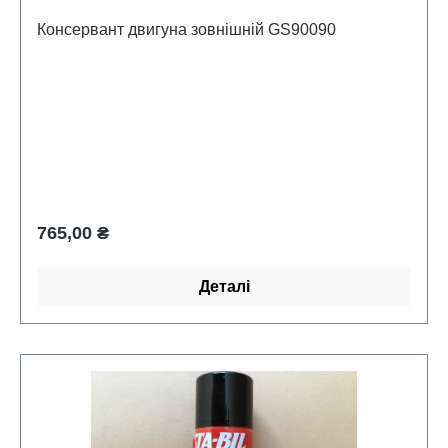
Консервант двигуна зовнішній GS90090
Звичайна ціна:
765,00 ₴
Деталі