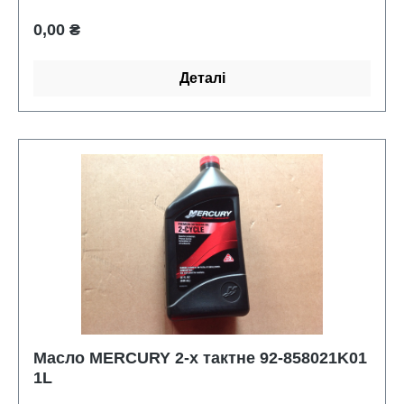
Звичайна ціна:
0,00 ₴
Деталі
Масло MERCURY 2-х тактне 92-858021K01
1L