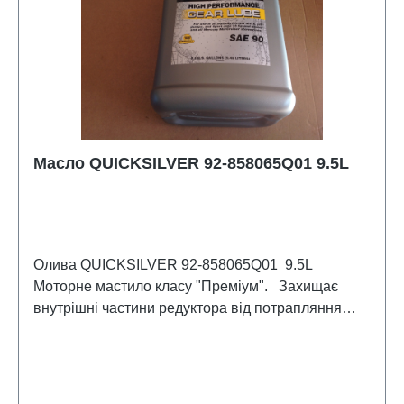
Масло QUICKSILVER 92-858065Q01 9.5L
Олива QUICKSILVER 92-858065Q01 9.5L
Моторне мастило класу "Преміум". Захищає
внутрішні частини редуктора від потрапляння
вологи. Покращують прилипання масляної плівки
до передач і внутрішніх компонентів. Додаткові
добавки захищають передачі від контакту від
металу до металу і надмірного зносу.