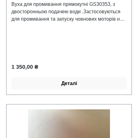
Вуха для промивання прямокутні GS30353, з
двосторонньою подачею води .Застосовуються
для промивання та запуску човнових моторів на
суші.Нові у заводський упаковці.
Звичайна ціна:
1 350,00 ₴
Деталі