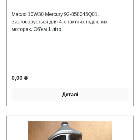
Масло 10W30 Mercury 92-858045Q01.
Застосовується для 4-х тактних підвісних
моторах. Об'єм 1 літр.
Звичайна ціна:
0,00 ₴
Деталі