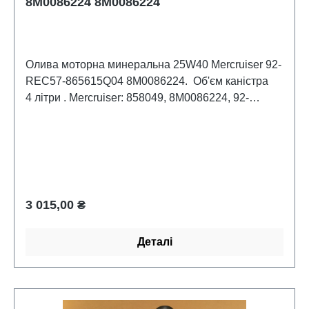
8M0086224 8M0086224
Олива моторна минеральна 25W40 Mercruiser 92-
REC57-865615Q04 8M0086224. Об'єм каністра
4 літри . Mercruiser: 858049, 8M0086224, 92-
858049K01, 92-8M0086224 .
Звичайна ціна:
3 015,00 ₴
Деталі