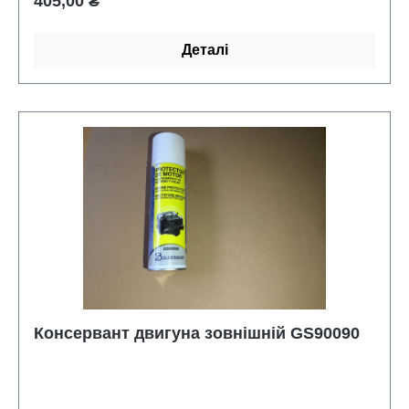
Звичайна ціна:
405,00 ₴
Деталі
Консервант двигуна зовнішній GS90090