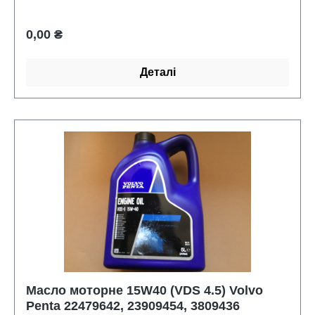
Рекомендований для використання в підвісних і
стаціонарних, які вимагають 85W-90 оливи.
Звичайна ціна:
0,00 ₴
Деталі
Масло моторне 15W40 (VDS 4.5) Volvo
Penta 22479642, 23909454, 3809436