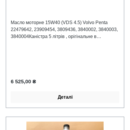
Масло моторне 15W40 (VDS 4.5) Volvo Penta
22479642, 23909454, 3809436, 3840002, 3840003,
3840004Каністра 5 літрів , орігінальне в
орігінальній упаковці.
Звичайна ціна:
6 525,00 ₴
Деталі