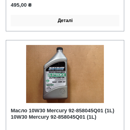
Звичайна ціна:
495,00 ₴
Деталі
Масло 10W30 Mercury 92-858045Q01 (1L)
10W30 Mercury 92-858045Q01 (1L)