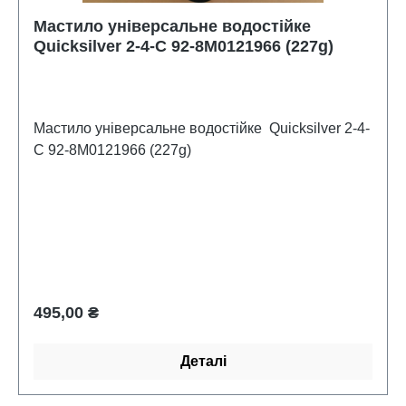
Мастило універсальне водостійке
Quicksilver 2-4-C 92-8M0121966 (227g)
Мастило універсальне водостійке Quicksilver 2-4-
C 92-8M0121966 (227g)
Звичайна ціна:
495,00 ₴
Деталі