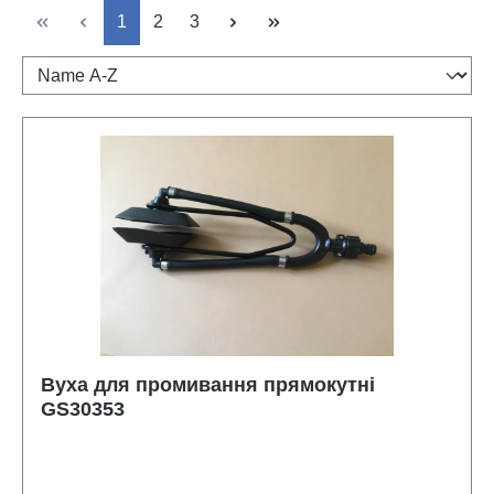
Сторінка
Сторінка
Сторінка
1
2
3
Вуха для промивання прямокутні
GS30353