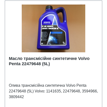
Рекомендований для використання в підвісних і
стаціонарних, які вимагають 85W-90 оливи.
Масло трансмісійне синтетичне Volvo
Penta 22479648 (5L)
Олива трансмісійна синтетична Volvo Penta
22479648 (5L) Volvo: 1141635, 22479648, 3594966,
3809442