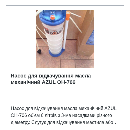
Насос для відкачування масла
механічний AZUL OH-706
Насос для відкачування масла механічний AZUL
OH-706 об'єм 6 літрів з 3-ма насадками різного
діаметру. Слугує для відкачування мастила або
інших рідин з моторів або редукторів автомобілів,