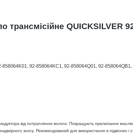
ло трансмісійне QUICKSILVER 9
92-858064K01, 92-858064KC1, 92-858064Q01, 92-858064QB1,
едуктора від потрапляння вологи. Покращують прилипання масляної 
 надмірного зносу. Рекомендований для використання в підвісних і 