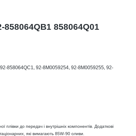
2-858064QB1 858064Q01
 92-858064QC1, 92-8M0059254, 92-8M0059255, 92-
плівки до передач і внутрішніх компонентів. Додаткові
стаціонарних, які вимагають 85W-90 оливи.