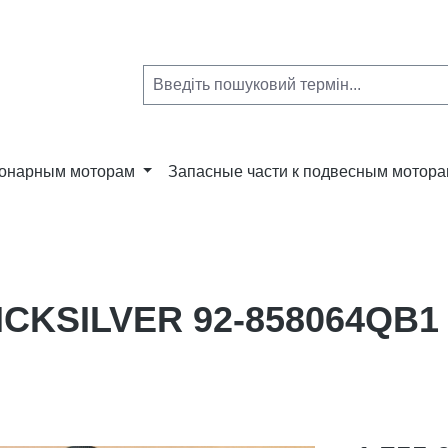
ионарным моторам
Запасные части к подвесным мотор
ICKSILVER 92-858064QB1