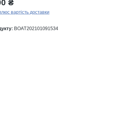
00 ₴
плюс вартість доставки
дукту:
BOAT202101091534