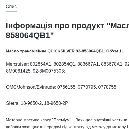
Опис
Інформація про продукт "Мас
858064QB1"
Масло трансмісійне QUICKSILVER 92-858064QB1. Об'єм 1L
Mercruiser: 802854A1, 802854Q1, 883667A1, 883678A1, 
8M0061425, 92-8M0075303;
OMC/Johnson/Evinrude: 0766155, 0770795, 0778755;
Sierra: 18-9650-2, 18-9650-2P
Моторне мастило класу "Преміум". Захищає внутрішні частини р
добавки захищають передачі від контакту від металу до металу і