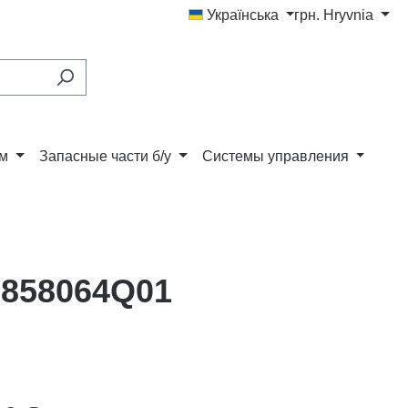
Українська
грн.
Hryvnia
ам
Запасные части б/у
Системы управления
 858064Q01