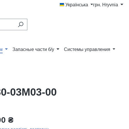
Українська
грн.
Hryvnia
ам
Запасные части б/у
Системы управления
0-03M03-00
00 ₴