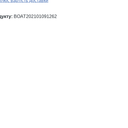
плюс вартість доставки
дукту:
BOAT202101091262