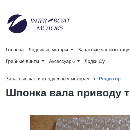
до пошуку
Перейти до основної навігації
Головна
Лодочные моторы
Запасные части к стац
Гребные винты
Аксессуары
Лодки б/у
Запасные части к подвесным моторам
Редуктор
Шпонка вала приводу т
Пропустити галерею зображень