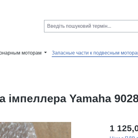
ионарным моторам
Запасные части к подвесным мотор
а імпеллера Yamaha 9028
1 125,