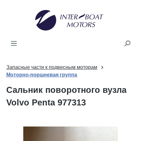
новного вмісту
Запасные части к подвесным моторам
Моторно-поршневая группа
Сальник поворотного вузла
Volvo Penta 977313
Пропустити галерею зображень