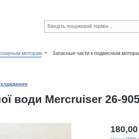
ионарным моторам
Запасные части к подвесным мотор
охлаждения
ї води Mercruiser 26-905
180,00