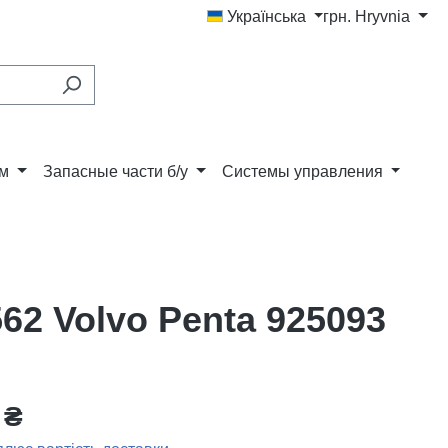
Українська
грн.
Hryvnia
ам
Запасные части б/у
Системы управления
62 Volvo Penta 925093
 ₴