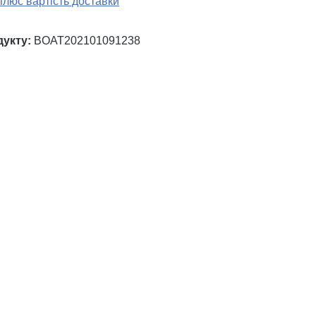
плюс вартість доставки
дукту:
BOAT202101091238