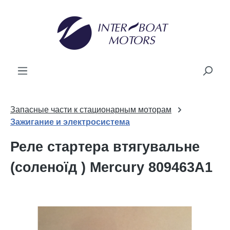
новного вмісту
Запасные части к стационарным моторам
Зажигание и электросистема
Реле стартера втягувальне
(соленоїд ) Mercury 809463A1
Пропустити галерею зображень