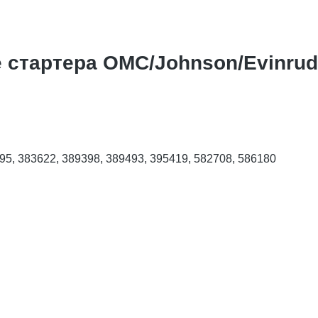
 стартера OMC/Johnson/Еvinrude
95, 383622, 389398, 389493, 395419, 582708, 586180