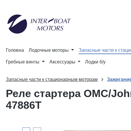
до пошуку
Перейти до основної навігації
Головна
Лодочные моторы
Запасные части к стац
Гребные винты
Аксессуары
Лодки б/у
Запасные части к стационарным моторам
Зажигание
Реле стартера OMC/John
47886T
Пропустити галерею зображень