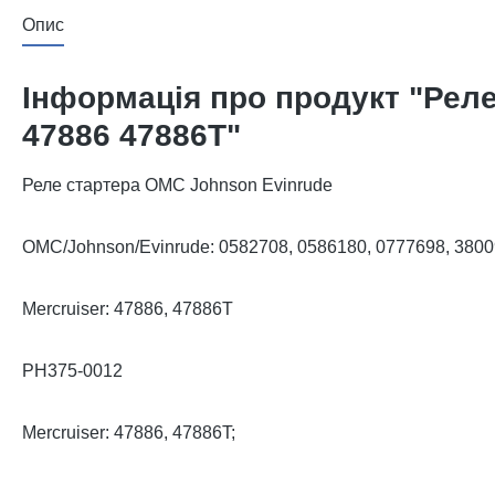
Опис
Інформація про продукт "Реле
47886 47886T"
Реле стартера OMC Johnson Evinrude
OMC/Johnson/Evinrude: 0582708, 0586180, 0777698, 3800
Mercruiser: 47886, 47886T
PH375-0012
Mercruiser: 47886, 47886T;