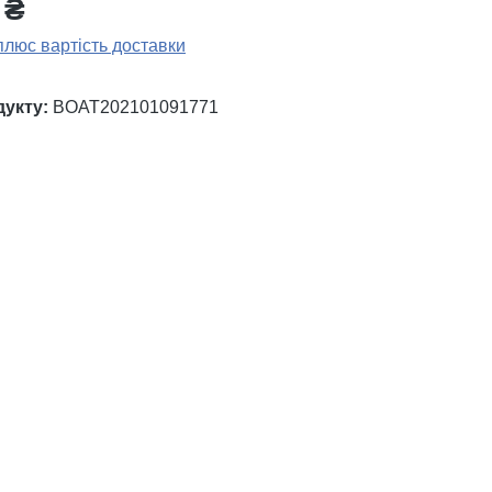
 ₴
плюс вартість доставки
дукту:
BOAT202101091771