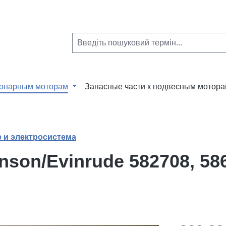
ионарным моторам
Запасные части к подвесным мотор
 и электросистема
son/Еvinrude 582708, 586