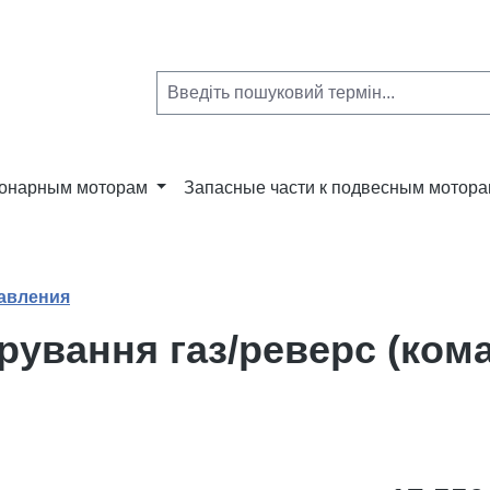
ионарным моторам
Запасные части к подвесным мотор
авления
рування газ/реверс (кома