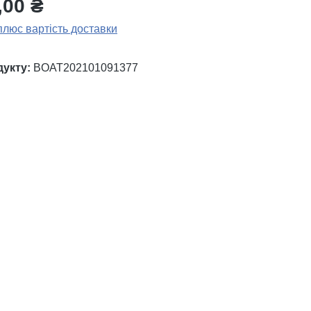
,00 ₴
плюс вартість доставки
дукту:
BOAT202101091377