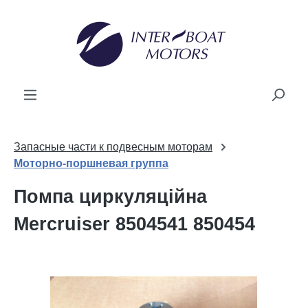
новного вмісту
Запасные части к подвесным моторам
Моторно-поршневая группа
Помпа циркуляційна
Mercruiser 8504541 850454
Пропустити галерею зображень