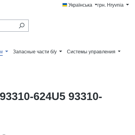
Українська
грн.
Hryvnia
ам
Запасные части б/у
Системы управления
93310-624U5 93310-