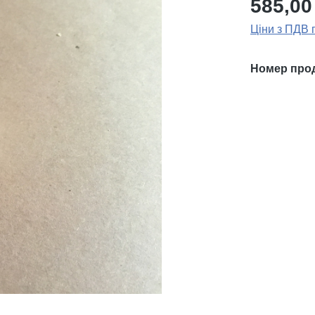
585,00
Ціни з ПДВ 
Номер про