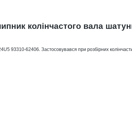
шипник колінчастого вала шату
4U5 93310-62406. Застосовувався при розбірних колінчасти