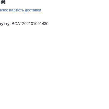
 ₴
плюс вартість доставки
дукту:
BOAT202101091430