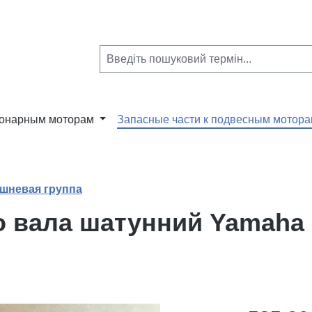
ионарным моторам
Запасные части к подвесным мотор
шневая группа
о вала шатунний Yamaha 