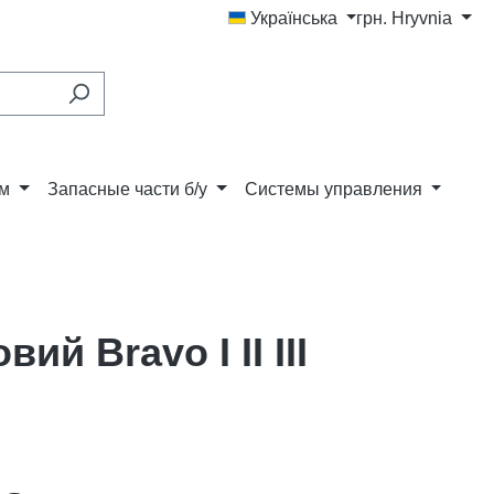
Українська
грн.
Hryvnia
ам
Запасные части б/у
Системы управления
й Bravo I II III