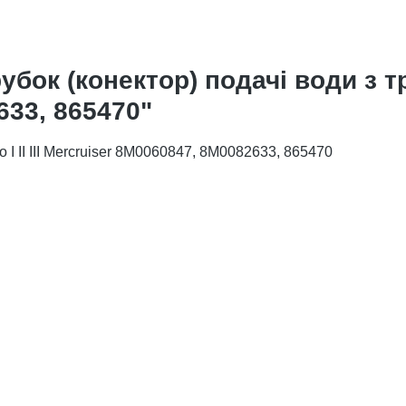
ок (конектор) подачі води з тра
633, 865470"
 I II III Mercruiser 8M0060847, 8M0082633, 865470