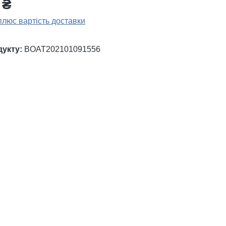
 ₴
плюс вартість доставки
дукту:
BOAT202101091556