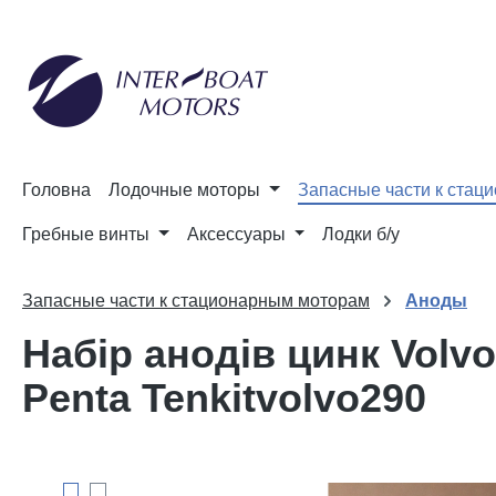
до пошуку
Перейти до основної навігації
Головна
Лодочные моторы
Запасные части к стац
Гребные винты
Аксессуары
Лодки б/у
Запасные части к стационарным моторам
Аноды
Набір анодів цинк Volvo
Penta Tenkitvolvo290
Пропустити галерею зображень