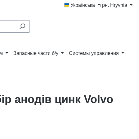
Українська
грн.
Hryvnia
ам
Запасные части б/у
Системы управления
ір анодів цинк Volvo