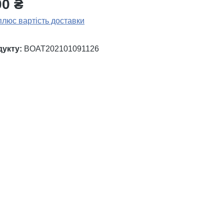
00 ₴
плюс вартість доставки
дукту:
BOAT202101091126