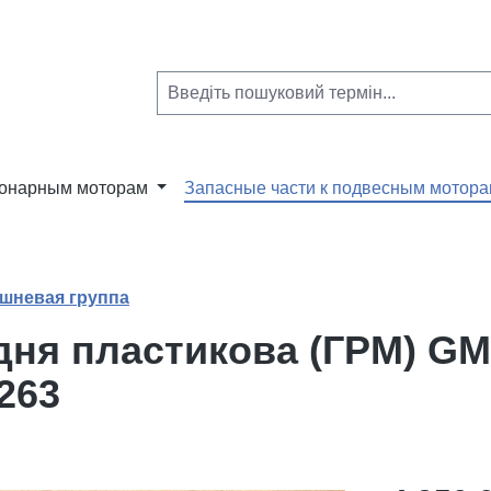
ионарным моторам
Запасные части к подвесным мотор
шневая группа
ня пластикова (ГРМ) GM 5
263