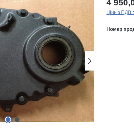
4 950,
Ціни з ПДВ 
Номер про