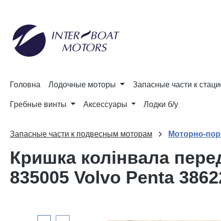
до пошуку
Перейти до основної навігації
Головна
Лодочные моторы
Запасные части к стац
Гребные винты
Аксессуары
Лодки б/у
Запасные части к подвесным моторам
Моторно-пор
Кришка колінвала перед
835005 Volvo Penta 3862
Пропустити галерею зображень