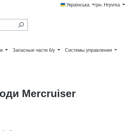
Українська
грн.
Hryvnia
ам
Запасные части б/у
Системы управления
оди Mercruiser