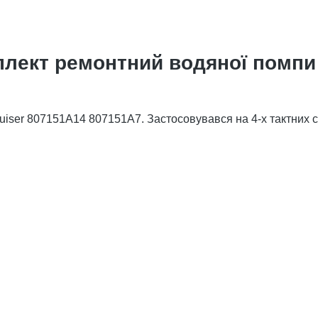
лект ремонтний водяної помпи 
ser 807151A14 807151A7. Застосовувався на 4-х тактних ста