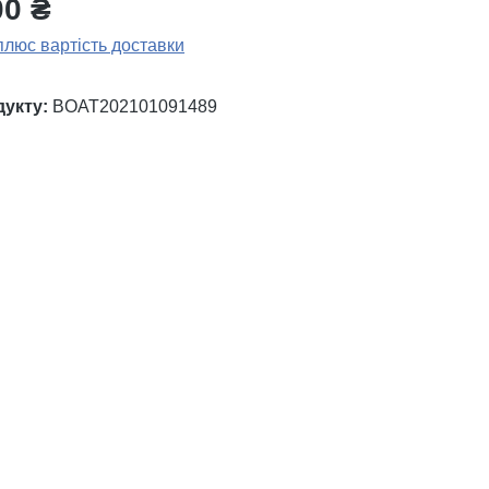
00 ₴
плюс вартість доставки
дукту:
BOAT202101091489