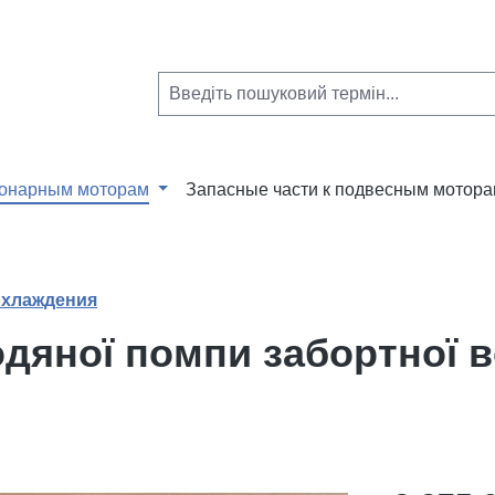
ионарным моторам
Запасные части к подвесным мотор
охлаждения
дяної помпи забортної в