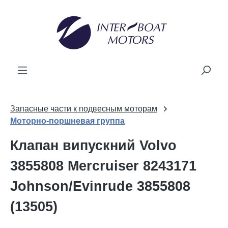
новного вмісту
Запасные части к подвесным моторам
Моторно-поршневая группа
Клапан випускний Volvo
3855808 Mercruiser 8243171
Johnson/Evinrude 3855808
(13505)