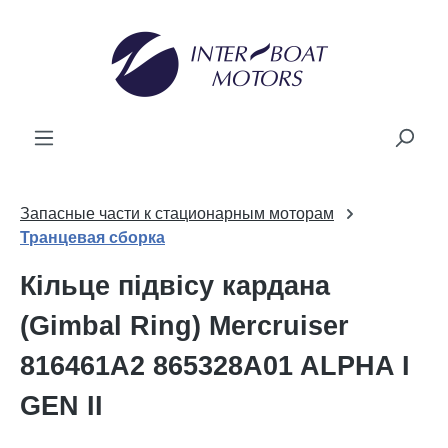
новного вмісту
Запасные части к стационарным моторам
Транцевая сборка
Кільце підвісу кардана
(Gimbal Ring) Mercruiser
816461A2 865328A01 ALPHA I
GEN II