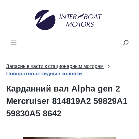
новного вмісту
Запасные части к стационарным моторам
Поворотно-откидные колонки
Карданний вал Alpha gen 2
Mercruiser 814819A2 59829A1
59830A5 8642