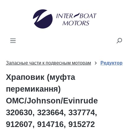
новного вмісту
Запасные части к подвесным моторам
Редуктор
Храповик (муфта
перемикання)
OMC/Johnson/Evinrude
320630, 323664, 337774,
912607, 914716, 915272