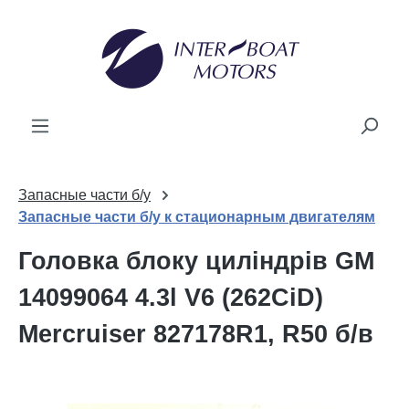
новного вмісту
Запасные части б/у
Запасные части б/у к стационарным двигателям
Головка блоку циліндрів GM
14099064 4.3l V6 (262CiD)
Mercruiser 827178R1, R50 б/в