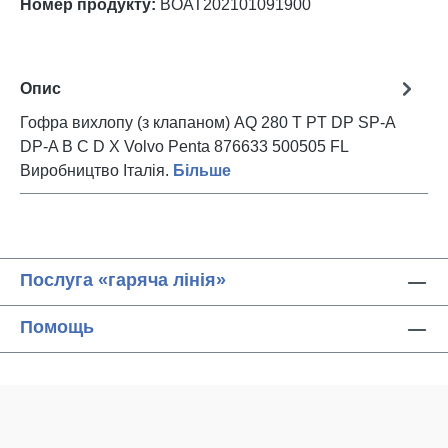
Номер продукту:
BOAT202101091900
Опис
Гофра вихлопу (з клапаном) AQ 280 T PT DP SP-A
DP-A B C D X Volvo Penta 876633 500505 FL
Виробництво Італія.
Більше
Послуга «гаряча лінія»
Помощь