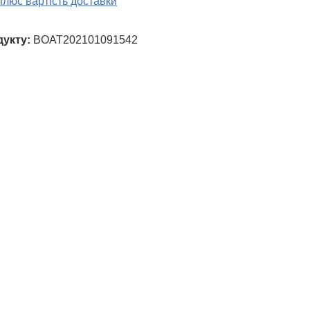
плюс вартість доставки
дукту:
BOAT202101091542