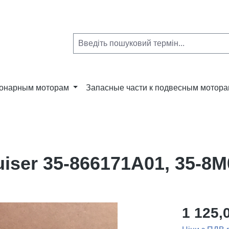
ионарным моторам
Запасные части к подвесным мотор
iser 35-866171A01, 35-8
1 125,