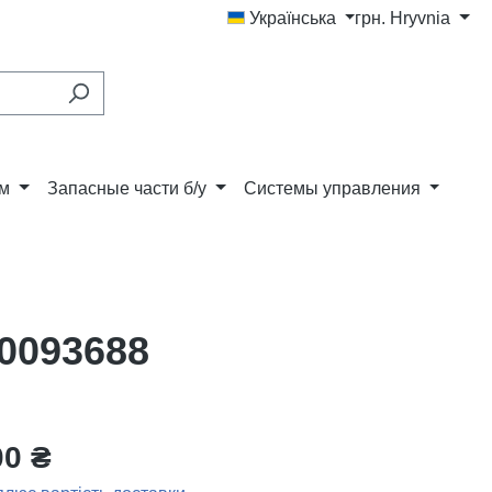
Українська
грн.
Hryvnia
ам
Запасные части б/у
Системы управления
M0093688
00 ₴