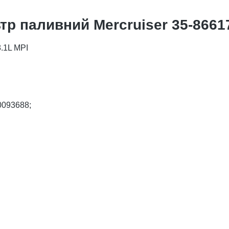
тр паливний Mercruiser 35-8661
8.1L MPI
0093688;