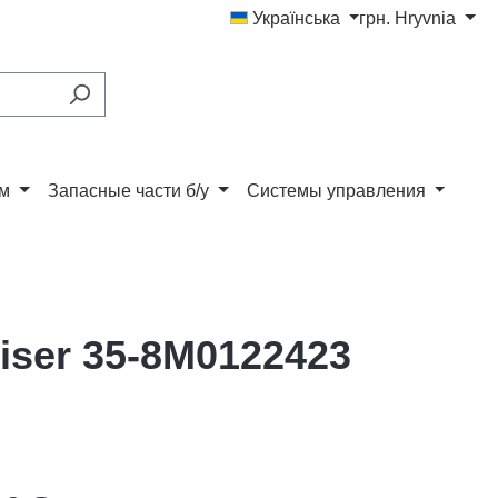
Українська
грн.
Hryvnia
ам
Запасные части б/у
Системы управления
iser 35-8M0122423