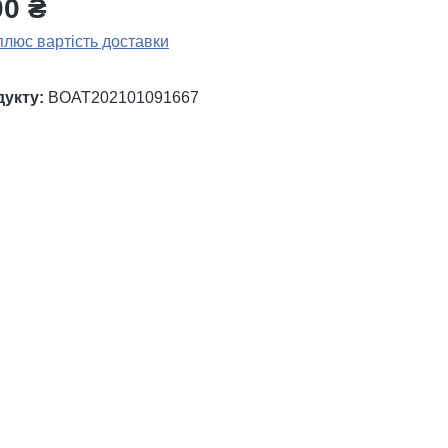
00 ₴
плюс вартість доставки
дукту:
BOAT202101091667