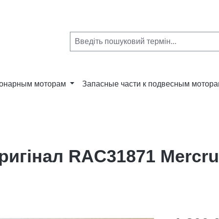
ионарным моторам
Запасные части к подвесным мотор
ригінал RAC31871 Mercru