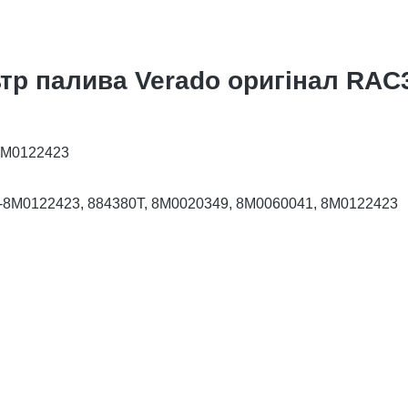
тр палива Verado оригінал RAC
-8M0122423
35-8M0122423, 884380T, 8M0020349, 8M0060041, 8M0122423