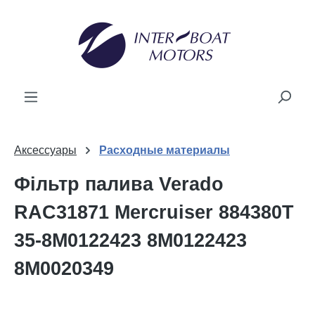
новного вмісту
Аксессуары
Расходные материалы
Фільтр палива Verado
RAC31871 Mercruiser 884380T
35-8M0122423 8M0122423
8M0020349