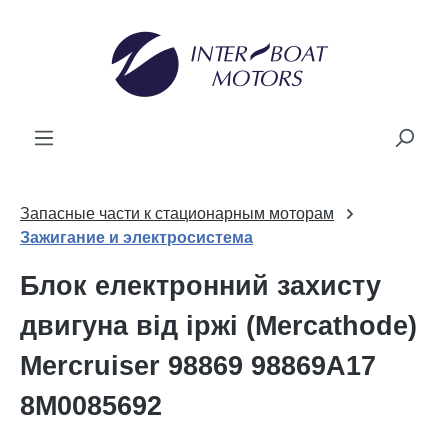
новного вмісту
Запасные части к стационарным моторам
Зажигание и электросистема
Блок електронний захисту
двигуна від іржі (Mercathode)
Mercruiser 98869 98869A17
8M0085692