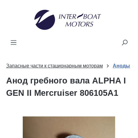
новного вмісту
Запасные части к стационарным моторам
Аноды
Анод гребного вала ALPHA I
GEN II Mercruiser 806105A1
Пропустити галерею зображень