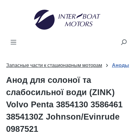
новного вмісту
Запасные части к стационарным моторам
Аноды
Анод для солоної та
слабосильної води (ZINK)
Volvo Penta 3854130 3586461
3854130Z Johnson/Evinrude
0987521