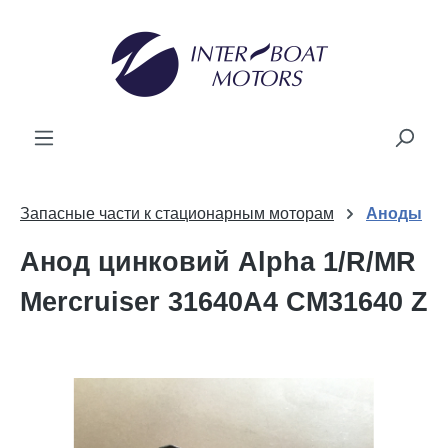
новного вмісту
Запасные части к стационарным моторам
Аноды
Анод цинковий Alpha 1/R/MR
Mercruiser 31640A4 CM31640 Z
Пропустити галерею зображень